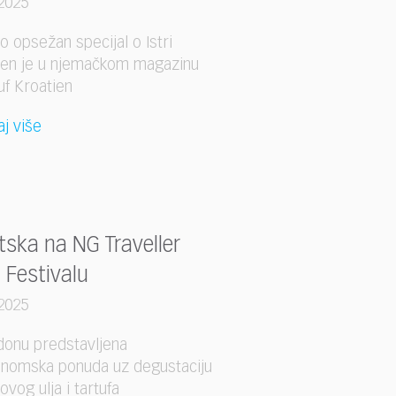
2025
o opsežan specijal o Istri
jen je u njemačkom magazinu
uf Kroatien
aj više
tska na NG Traveller
 Festivalu
2025
donu predstavljena
onomska ponuda uz degustaciju
ovog ulja i tartufa