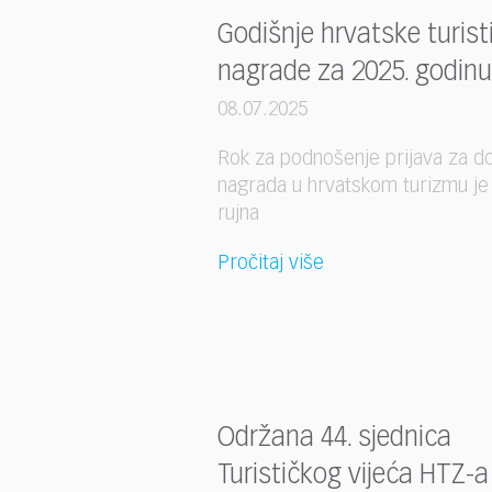
Godišnje hrvatske turist
nagrade za 2025. godinu
08.07.2025
Rok za podnošenje prijava za do
nagrada u hrvatskom turizmu je 
rujna
Pročitaj više
Održana 44. sjednica
Turističkog vijeća HTZ-a