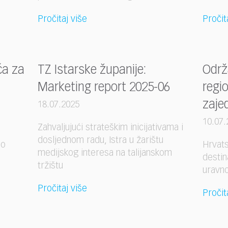
Pročitaj više
Pročit
ća za
TZ Istarske županije:
Održ
Marketing report 2025-06
regio
zaje
18.07.2025
10.07.
Zahvaljujući strateškim inicijativama i
dosljednom radu, Istra u žarištu
ao
Hrvats
medijskog interesa na talijanskom
destin
tržištu
uravno
Pročitaj više
Pročit