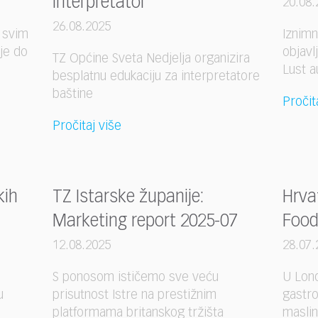
interpretator
20.08.
26.08.2025
 svim
Iznimn
 je do
objavl
TZ Općine Sveta Nedjelja organizira
Lust a
besplatnu edukaciju za interpretatore
baštine
Pročit
Pročitaj više
kih
TZ Istarske županije:
Hrva
Marketing report 2025-07
Food
12.08.2025
28.07.
S ponosom ističemo sve veću
U Lon
u
prisutnost Istre na prestižnim
gastr
platformama britanskog tržišta
maslin