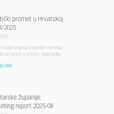
stički promet u Hrvatskoj
8/2025
2025
h osam mjeseci najviše noćenja
ili su turisti s tržišta Njemačke
aj više
starske županije:
eting report 2025-08