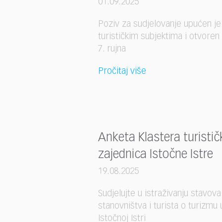
01.09.2025
Poziv za sudjelovanje upućen je
turističkim subjektima i otvoren
7. rujna
Pročitaj više
Anketa Klastera turistič
zajednica Istočne Istre
19.08.2025
Sudjelujte u istraživanju stavova
stanovništva i turista o turizmu 
Istočnoj Istri