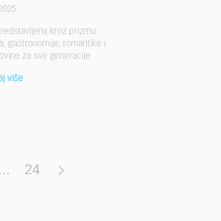
2025
predstavljena kroz prizmu
a, gastronomije, romantike i
ovine za sve generacije
aj više
...
24