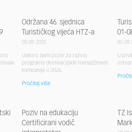
Održana 46. sjednica
Turi
9
Turističkog vijeća HTZ-a
01-0
05.09.2025
03.09.
stru
Uskoro Javni poziv za razvoj
U prvi
stivala
programa destinacijskih menadžment
ostvar
kompanija u 2026.
Pročit
Pročitaj više
tski
Poziv na edukaciju
TZ I
Certificirani vodič
Mark