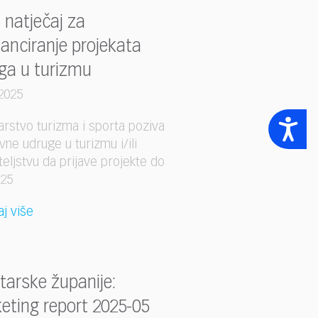
 natječaj za
nanciranje projekata
ga u turizmu
2025
Accessibility
arstvo turizma i sporta poziva
vne udruge u turizmu i/ili
teljstvu da prijave projekte do
/25
aj više
starske županije:
eting report 2025-05