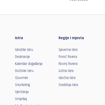
Istra
Regije i mjesta
Istražite Istru
Sjeverna Istra
Destinacije
Poreč Riviera
Kalendar događanja
Rovinj Riviera
Doživite Istru
Južna Istra
Gourmet
Istočna Istra
Snorkeling
Središnja Istra
Vjenčanja
Smještaj