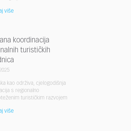
aj više
ana koordinacija
nalnih turističkih
dnica
2025
ka kao održiva, cjelogodišnja
acija s regionalno
teženim turističkim razvojem
aj više