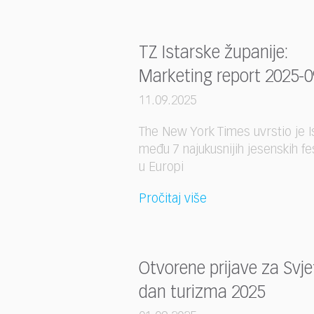
who
are
using
a
TZ Istarske županije:
screen
Marketing report 2025-0
reader;
Press
11.09.2025
Control-
F10
The New York Times uvrstio je I
to
među 7 najukusnijih jesenskih fe
open
u Europi
an
accessibility
Pročitaj više
menu.
Otvorene prijave za Svje
dan turizma 2025