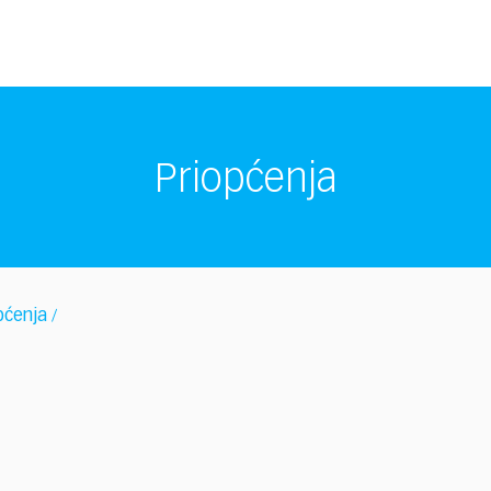
Priopćenja
pćenja
/