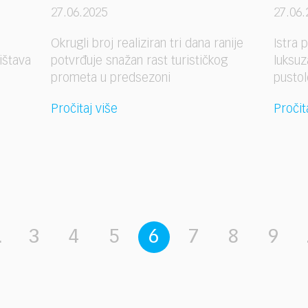
27.06.2025
27.06.
Okrugli broj realiziran tri dana ranije
Istra 
ištava
potvrđuje snažan rast turističkog
luksuz
prometa u predsezoni
pustol
Pročitaj više
Pročit
.
3
4
5
6
7
8
9