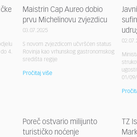
ičke
Maistrin Cap Aureo dobio
Javni
prvu Michelinovu zvjezdicu
sufi
udru
03.07.2025
02.07.
djelu
S novom zvjezdicom učvršćen status
do 4.
Rovinja kao vrhunskog gastronomskog
Minist
središta regije
struko
ugosti
Pročitaj više
01/09
Pročit
Poreč ostvario milijunto
TZ I
turističko noćenje
Mark