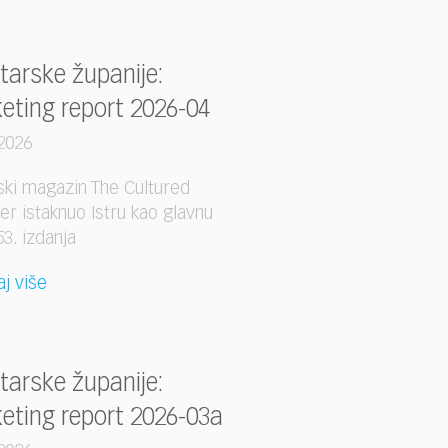
starske županije:
eting report 2026-04
2026
ski magazin The Cultured
ler istaknuo Istru kao glavnu
3. izdanja
aj više
starske županije:
eting report 2026-03a