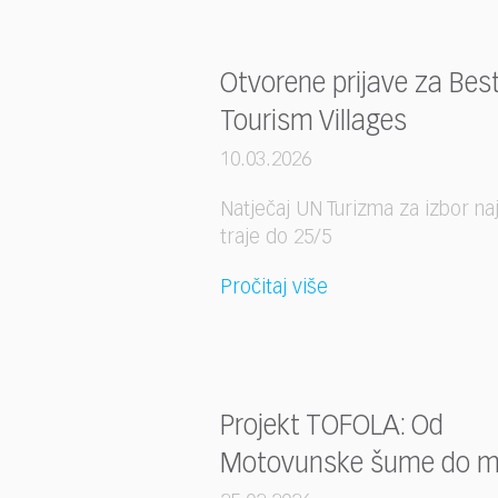
who
are
using
a
Otvorene prijave za Bes
screen
Tourism Villages
reader;
Press
10.03.2026
Control-
F10
Natječaj UN Turizma za izbor naj
to
traje do 25/5
open
an
Pročitaj više
accessibility
menu.
Projekt TOFOLA: Od
Motovunske šume do m