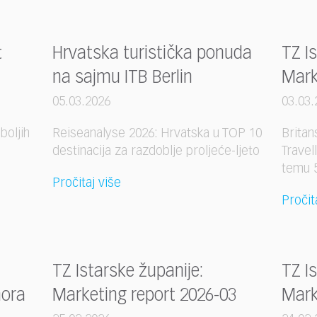
t
Hrvatska turistička ponuda
TZ I
na sajmu ITB Berlin
Mark
05.03.2026
03.03.
boljih
Reiseanalyse 2026: Hrvatska u TOP 10
Britan
destinacija za razdoblje proljeće-ljeto
Travel
temu 5
Pročitaj više
Pročit
TZ Istarske županije:
TZ I
ora
Marketing report 2026-03
Mark