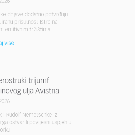
2026
ke objave dodatno potvrđuju
uiranu prisutnost Istre na
im emitivnim tržištima
aj više
erostruki trijumf
inovog ulja Avistria
2026
x i Rudolf Nemetschke iz
rga ostvarili povijesni uspjeh u
orku