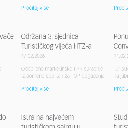
Pročitaj više
Pročit
ivače
Održana 3. sjednica
Ponu
Turističkog vijeća HTZ-a
Conve
17.02.2026
11.02.
e
Odobrene marketinške i PR suradnje
Turist
iz domene sporta i za TOP događanja
na jub
Pročitaj više
Pročit
do
Istra na najvećem
Stud
turističkom sajmu u
turis