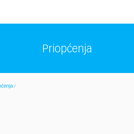
Priopćenja
pćenja
/