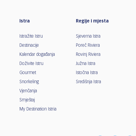
Istra
Regije i mjesta
Istražite Istru
Sjeverna Istra
Destinacije
Poreč Riviera
Kalendar događanja
Rovinj Riviera
Doživite Istru
Južna Istra
Gourmet
Istočna Istra
Snorkeling
Središnja Istra
Vjenčanja
Smještaj
My Destination Istria