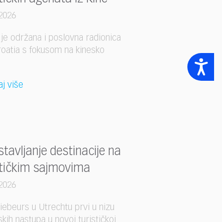
2026
i je održana i poslovna radionica
oatia s fokusom na kinesko
Accessibility
e
aj više
stavljanje destinacije na
stičkim sajmovima
2026
iebeurs u Utrechtu prvi u nizu
kih nastupa u novoj turističkoj