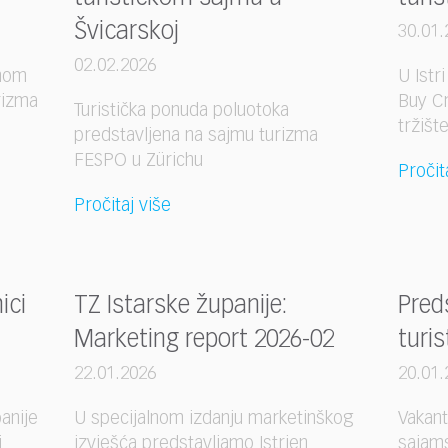
Švicarskoj
30.01.
02.02.2026
anom
U Istr
rizma
Buy Cr
Turistička ponuda poluotoka
tržišt
predstavljena na sajmu turizma
FESPO u Zürichu
Pročit
Pročitaj više
ici
TZ Istarske županije:
Pred
Marketing report 2026-02
turi
22.01.2026
20.01.
anije
U specijalnom izdanju marketinškog
Vakant
i
izvješća predstavljamo Istrien
sajams