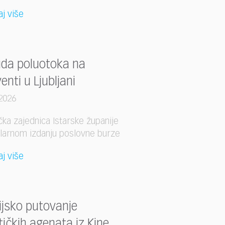
aj više
da poluotoka na
nti u Ljubljani
2026
ička zajednica Istarske županije
ilarnom izdanju poslovne burze
aj više
ijsko putovanje
tičkih agenata iz Kine