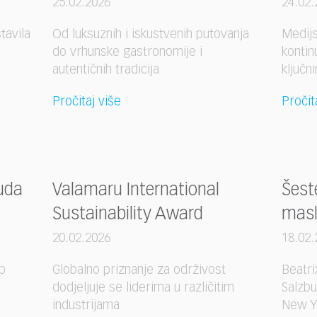
25.02.2026
24.02.
tavila
Od luksuznih i iskustvenih putovanja
Medijs
do vrhunske gastronomije i
kontin
autentičnih tradicija
ključn
Pročitaj više
Pročit
uda
Valamaru International
Šest
Sustainability Award
masl
20.02.2026
18.02.
p
Globalno priznanje za održivost
Beatri
dodjeljuje se liderima u različitim
Salzbu
industrijama
New Y