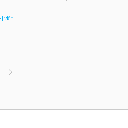
i
aj više