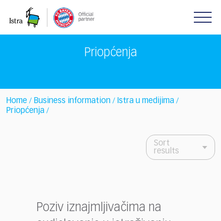
Please
note:
This
website
includes
Priopćenja
an
accessibility
system.
Home
Business information
Istra u medijima
/
/
/
Priopćenja
/
Sort
results
Poziv iznajmljivačima na