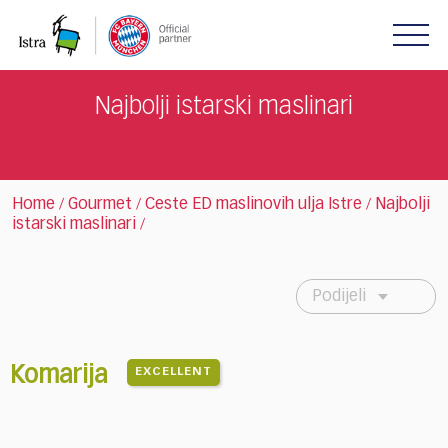
Please
note:
This
website
includes
Najbolji istarski maslinari
an
accessibility
system.
Home
Gourmet
Ceste ED maslinovih ulja Istre
Najbolji
/
/
/
istarski maslinari
/
Podijeli
Komarija
EXCELLENT