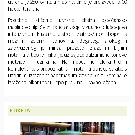
ubrano je 250 kvintala maslina, čime je proizvedeno 30
hektolitara ulja.
Posebno ističemo izvrsno ekstra djevičansko
maslinovo ulje Sveti Kancijan, koje vizualno oduševljava
intenzivnom kristalno bistrom zlatno-žutom bojom s
nježnim zelenim tonovima. Bogatog, širokog i
zaokruženog je mirisa, prožeto izraženim biljnim
notama artičoke i cikorije, uz svježe balzamične tonove
metvice i ružmarina. Na nepcu je elegantno i
kompleksno, s prepoznatljivim notama poljske salate, s
ugodnim, izraženim bademastim završetkom. Gorčina je
izražena, pikantnost lijepo prisutna i uravnotežena.
ETIKETA