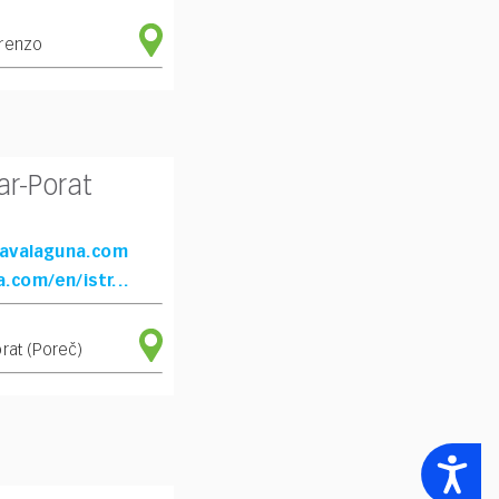
renzo
ar-Porat
lavalaguna.com
com/en/istr...
rat (Poreč)
Accessibility