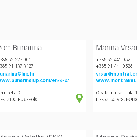
Port Bunarina
Marina Vrsa
385 52 223 001
+385 52 441 052
385 91 137 3127
+385 91 441 0526
unarina@lup.hr
vrsar@montraker
ww.bunarinalup.com/en/6-2/
www.montraker.
erudella 9
Obala maršala Tita 
R-52100 Pula-Pola
HR-52450 Vrsar-Ors