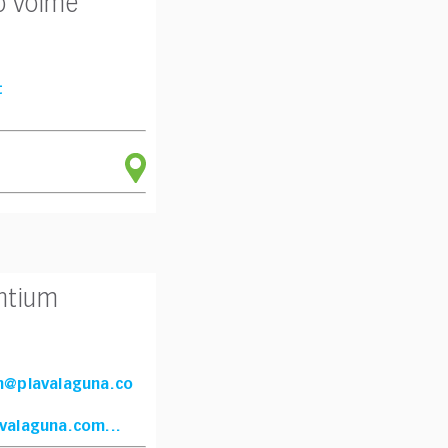
o Volme
t
ntium
m@plavalaguna.co
valaguna.com...