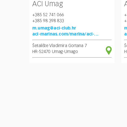
ACI Umag
+385 52 741 066
+
+385 98 398 833
+
m.umag@aci-club.hr
m
aci-marinas.com/marina/aci-...
a
Šetalište Vladimira Gortana 7
Š
HR-52470 Umag-Umago
H