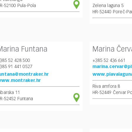
R-52100 Pula-Pola
Zelena laguna 5
HR-52440 Poreč-Pa
Marina Funtana
Marina Červ
385 52 428 500
+385 52 436 661
385 91 441 0527
marina.cervar@p
untana@montraker.hr
www.plavalaguna.
ww.montraker.hr
Riva amfora 8
ibarska 11
HR-52449 Červar Po
R-52452 Funtana