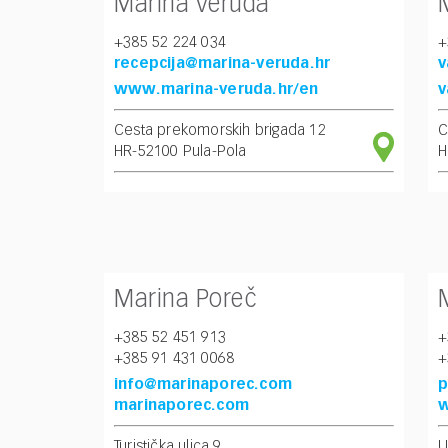
Marina Veruda
+385 52 224 034
+
recepcija@marina-veruda.hr
v
www.marina-veruda.hr/en
v
Cesta prekomorskih brigada 12
C
HR-52100 Pula-Pola
H
Marina Poreč
+385 52 451 913
+
+385 91 431 0068
+
info@marinaporec.com
p
marinaporec.com
w
Turistička ulica 9
U