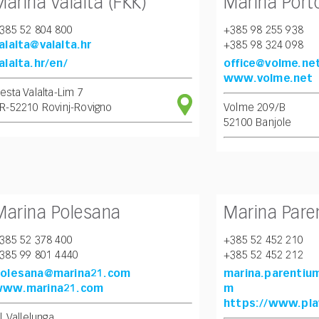
Marina Valalta (FKK)
Marina Port
385 52 804 800
+385 98 255 938
alalta@valalta.hr
+385 98 324 098
alalta.hr/en/
office@volme.ne
www.volme.net
esta Valalta-Lim 7
R-52210 Rovinj-Rovigno
Volme 209/B
52100 Banjole
Marina Polesana
Marina Pare
385 52 378 400
+385 52 452 210
385 99 801 4440
+385 52 452 212
olesana@marina21.com
marina.parentiu
ww.marina21.com
m
https://www.pla
l. Vallelunga