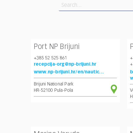
who
Pretraži
are
using
a
screen
reader;
Press
Port NP Brijuni
Control-
F10
+385 52 525 861
+
to
recepcija-org@np-brijuni.hr
+
open
www.np-brijuni.hr/en/nautic...
b
an
w
accessibility
Brijuni National Park
menu.
HR-52100 Pula-Pola
V
H