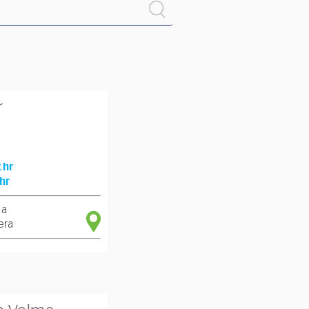
r
.hr
hr
1a
era