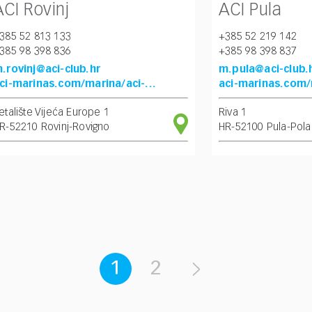
ACI Rovinj
ACI Pula
385 52 813 133
+385 52 219 142
385 98 398 836
+385 98 398 837
.rovinj@aci-club.hr
m.pula@aci-club.
ci-marinas.com/marina/aci-...
aci-marinas.com/m
etalište Vijeća Europe 1
Riva 1
R-52210 Rovinj-Rovigno
HR-52100 Pula-Pola
1
2