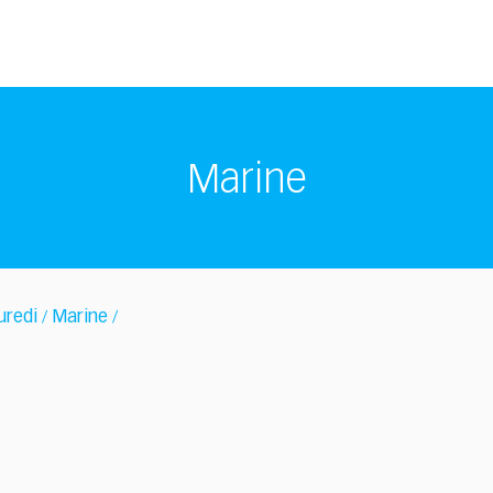
Marine
 uredi
Marine
/
/