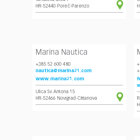
HR-52440 Poreč-Parenzo
H
Marina Nautica
+385 52 600 480
+
nautica@marina21.com
+
www.marina21.com
f
w
Ulica Sv. Antona 15
HR-52466 Novigrad-Cittanova
R
H