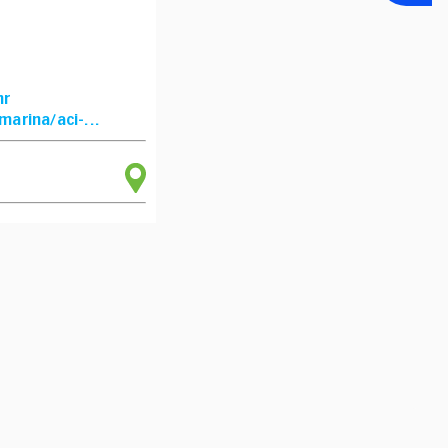
hr
arina/aci-...