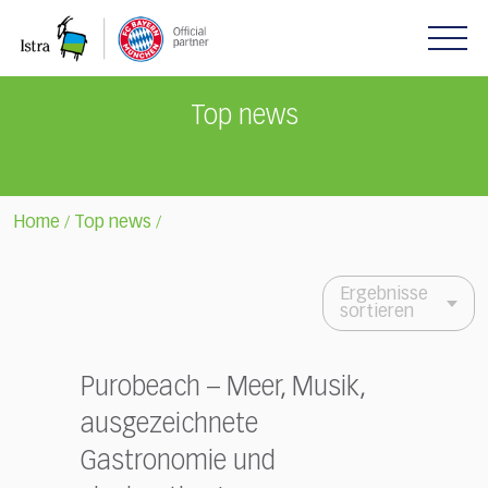
Please
note:
This
website
includes
Top news
an
accessibility
system.
Home
Top news
/
/
Ergebnisse
sortieren
Purobeach – Meer, Musik,
ausgezeichnete
Gastronomie und