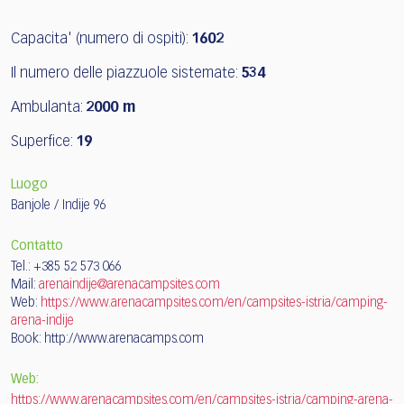
Capacita' (numero di ospiti):
1602
Il numero delle piazzuole sistemate:
534
Ambulanta:
2000 m
Superfice:
19
Luogo
Banjole / Indije 96
Contatto
Tel.: +385 52 573 066
Mail:
arenaindije@arenacampsites.com
Web:
https://www.arenacampsites.com/en/campsites-istria/camping-
arena-indije
Book:
http://www.arenacamps.com
Web:
https://www.arenacampsites.com/en/campsites-istria/camping-arena-