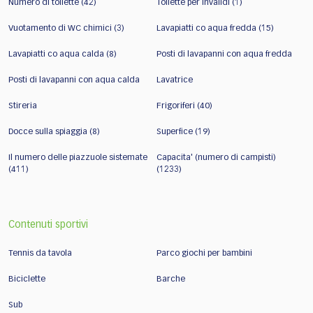
Numero di toilette (42)
Toilette per invalidi (1)
Vuotamento di WC chimici (3)
Lavapiatti co aqua fredda (15)
Lavapiatti co aqua calda (8)
Posti di lavapanni con aqua fredda
Posti di lavapanni con aqua calda
Lavatrice
Stireria
Frigoriferi (40)
Docce sulla spiaggia (8)
Superfice (19)
Il numero delle piazzuole sistemate
Capacita' (numero di campisti)
(411)
(1233)
Contenuti sportivi
Tennis da tavola
Parco giochi per bambini
Biciclette
Barche
Sub