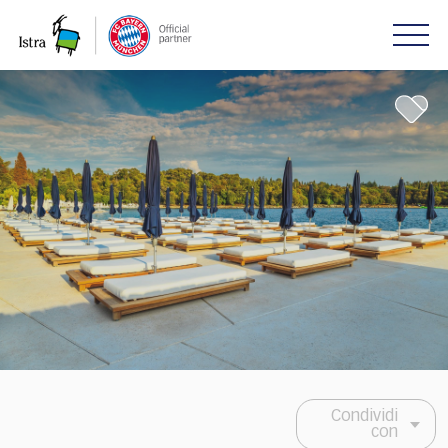
Please
note:
This
website
includes
an
accessibility
system.
Condividi
con