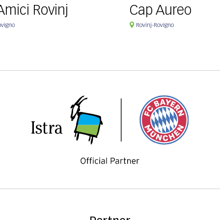
Amici Rovinj
Cap Aureo
ovigno
Rovinj-Rovigno