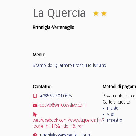
who
are
La Quercia
using
a
screen
Brtonigla-Verteneglio
reader;
Press
Control-
Menu:
F10
to
Scampi del Quarnero Prosciutto istriano
open
an
accessibility
Contatto:
Metodi di pagam
menu.
+385 99 401 0875
Pagamento in con
Carte di credito:
debyb@windowslive.com
master
visa
web.facebook.com/www.laquercia.hr/?
maestro
locale=hr_HR&_rdc=1&_rdr
Brtonigla-Verteneglio, Fiorini