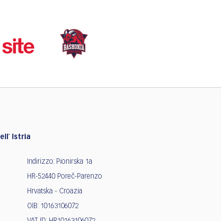
ll' Istria
Indirizzo: Pionirska 1a
HR-52440 Poreč-Parenzo
Hrvatska - Croazia
OIB: 10163106072
VAT ID: HR10163106072