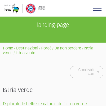
Please
note:
This
website
includes
landing-page
an
accessibility
system.
Home
Destinazioni
Poreč
Da non perdere
Istria
/
/
/
/
verde
Istria verde
/
Condividi
con
Istria verde
Esplorate le bellezze naturali dell'Istria verde,