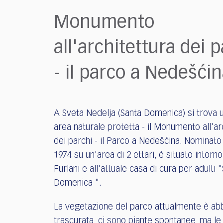
who
are
Monumento
using
a
all'architettura dei 
screen
reader;
- il parco a Nedešći
Press
Control-
F10
to
A Sveta Nedelja (Santa Domenica) si trova 
open
an
area naturale protetta - il Monumento all'ar
accessibility
dei parchi - il Parco a Nedešćina. Nominato 
menu.
1974 su un'area di 2 ettari, è situato intorno 
Furlani e all'attuale casa di cura per adulti 
Domenica ".
La vegetazione del parco attualmente è ab
trascurata, ci sono piante spontanee, ma le