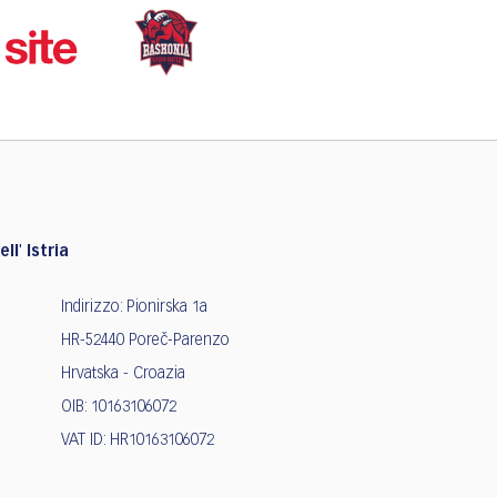
ll' Istria
Indirizzo: Pionirska 1a
HR-52440 Poreč-Parenzo
Hrvatska - Croazia
OIB: 10163106072
VAT ID: HR10163106072