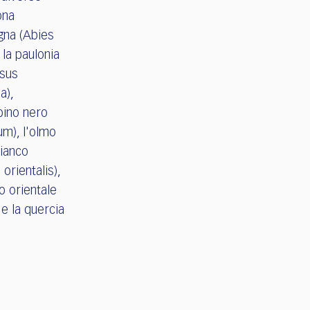
ona
agna (Abies
 la paulonia
ssus
a),
pino nero
rum), l'olmo
bianco
 orientalis),
no orientale
) e la quercia