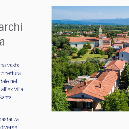
parchi
na
una vasta
chitettura
tale nel
all'ex Villa
"Santa
bastanza
 diverse