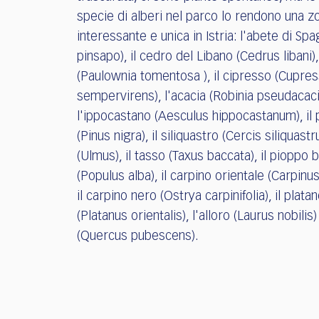
specie di alberi nel parco lo rendono una z
interessante e unica in Istria: l'abete di Sp
pinsapo), il cedro del Libano (Cedrus libani),
(Paulownia tomentosa ), il cipresso (Cupre
sempervirens), l'acacia (Robinia pseudacaci
l'ippocastano (Aesculus hippocastanum), il 
(Pinus nigra), il siliquastro (Cercis siliquast
(Ulmus), il tasso (Taxus baccata), il pioppo 
(Populus alba), il carpino orientale (Carpinus
il carpino nero (Ostrya carpinifolia), il plata
(Platanus orientalis), l'alloro (Laurus nobilis
(Quercus pubescens).