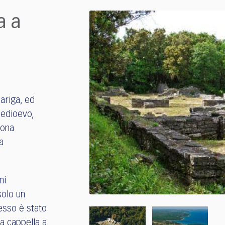
a a
ariga, ed
Medioevo,
zona
a
ni
solo un
esso è stato
a cappella a