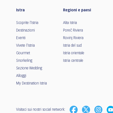
Istra
Regioni e paesi
Scoprite l'Istria
Alta Istria
Destinazioni
Poreč Riviera
Eventi
Rovinj Riviera
Vivete l'Istria
Istria del sud
Gourmet
Istria orientale
Snorkeling
Istria centrale
Sezione Wedding
Alloggi
My Destination Istria
Visitaci sui nostri social network: