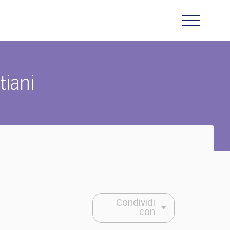
iani
Condividi
con