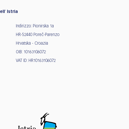
ll' Istria
Indirizzo: Pionirska 1a
HR-52440 Poreč-Parenzo
Hrvatska - Croazia
OIB: 10163106072
VAT ID: HR10163106072