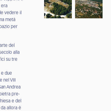
e era
le vedere il
ima metà
spazio per
arte del
ecolo alla
ici su tre
 e due
 nel VIII
 San Andrea
pietra pre-
chiesa e del
da allora è