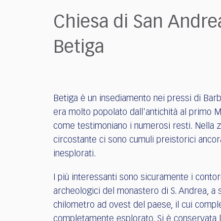
who
are
Chiesa di San Andre
using
a
Betiga
screen
reader;
Press
Control-
F10
Betiga è un insediamento nei pressi di Barb
to
era molto popolato dall'antichità al primo 
open
an
come testimoniano i numerosi resti. Nella 
accessibility
circostante ci sono cumuli preistorici ancor
menu.
inesplorati.
I più interessanti sono sicuramente i contor
archeologici del monastero di S. Andrea, a 
chilometro ad ovest del paese, il cui compl
completamente esplorato. Si è conservata l