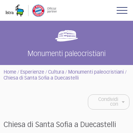
Please
note:
This
website
includes
an
accessibility
system.
Monumenti paleocristiani
Home
Esperienze
Cultura
Monumenti paleocristiani
/
/
/
/
Chiesa di Santa Sofia a Duecastelli
Condividi
con
Chiesa di Santa Sofia a Duecastelli