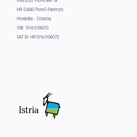
Indirizzo: Pionirska 1a
HR-52440 Poreč-Parenzo
Hrvatska - Croazia
OIB: 10163106072
VAT ID: HR10163106072