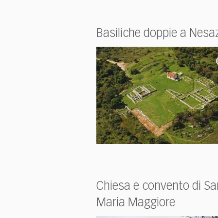
who
are
using
Basiliche doppie a Nesa
a
screen
reader;
Press
Control-
F10
to
open
an
accessibility
menu.
Chiesa e convento di Sa
Maria Maggiore