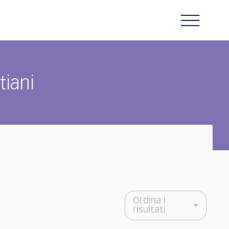
iani
Ordina i
risultati