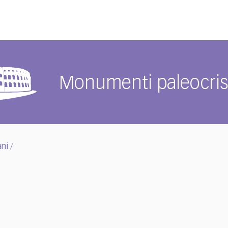
Monumenti paleocrist
ani
/