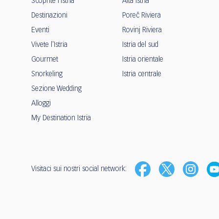
Scoprite l'Istria
Alta Istria
Destinazioni
Poreč Riviera
Eventi
Rovinj Riviera
Vivete l'Istria
Istria del sud
Gourmet
Istria orientale
Snorkeling
Istria centrale
Sezione Wedding
Alloggi
My Destination Istria
Visitaci sui nostri social network: