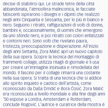
decise di stabilirsi qui. Le strade tetre della città
abbandonata, l'atmosfera malinconica, le facciate
fatiscenti ispirarono i disegni e i dipinti che realizzò
negli anni Cinquanta e Sessanta, per lo più in bianco e
nero. Seguono i ritratti, raffigurazioni di volti di donne,
bambini e, occasionalmente, di uomini che emergono
da uno sfondo nero, e poi ritratti con colori enfatizzati
e contorni neri. Sono volti che rivelano paura,
tristezza, preoccupazione e disperazione. All'inizio
degli anni Settanta, Zora Matić aprì un nuovo capitolo
della sua opera. Scopre la tecnica del montaggio di
frammenti collage, utilizza ritagli di giornale e li usa
per creare un'immagine insinuata e rimodellata del
mondo. Il fascino per il collage rimarrà una costante
nella sua opera. Si tratta di una tecnica che si addice
allo spirito inquieto e caotico dell'artista, come
riconosciuto da Daša Drndić e Bora Ćosić. Zora Matić
era riconosciuta a livello mondiale e alla fine degli anni
'50 espose a Londra, Amsterdam e Rotterdam,
conclude Rogović. L'autrice e curatrice della mostra è