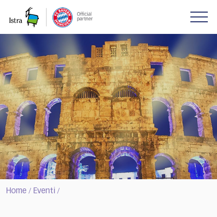
Please
note:
This
website
includes
an
accessibility
system.
Home
Eventi
/
/