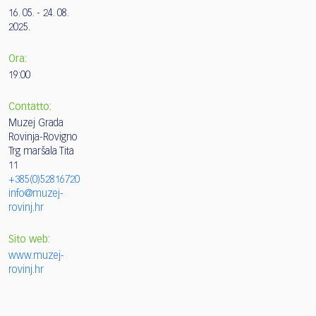
16. 05. - 24. 08.
2025.
Ora:
19:00
Contatto:
Muzej Grada
Rovinja-Rovigno
Trg maršala Tita
11
+385(0)52816720
info@muzej-
rovinj.hr
Sito web:
www.muzej-
rovinj.hr