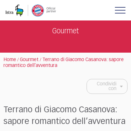
Please
note:
This
website
includes
Gourmet
an
accessibility
system.
Home
Gourmet
Terrano di Giacomo Casanova: sapore
/
/
romantico dell’avventura
Condividi
con
Terrano di Giacomo Casanova:
sapore romantico dell’avventura