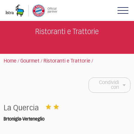
Please
note:
This
website
includes
Ristoranti e Trattorie
an
accessibility
system.
Home
Gourmet
Ristoranti e Trattorie
/
/
/
Condividi
con
La Quercia
Brtonigla-Verteneglio