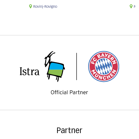
Rovinj-Rovigno
Rov
Partner