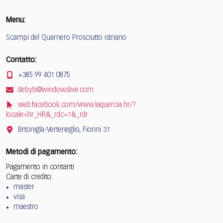
Menu:
Scampi del Quarnero Prosciutto istriano
Contatto:
+385 99 401 0875
debyb@windowslive.com
web.facebook.com/www.laquercia.hr/?
locale=hr_HR&_rdc=1&_rdr
Brtonigla-Verteneglio, Fiorini 31
Metodi di pagamento:
Pagamento in contanti
Carte di credito:
master
visa
maestro