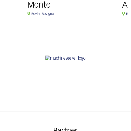
Monte
Ag
Rovinj-Rovigno
Rov
Partner