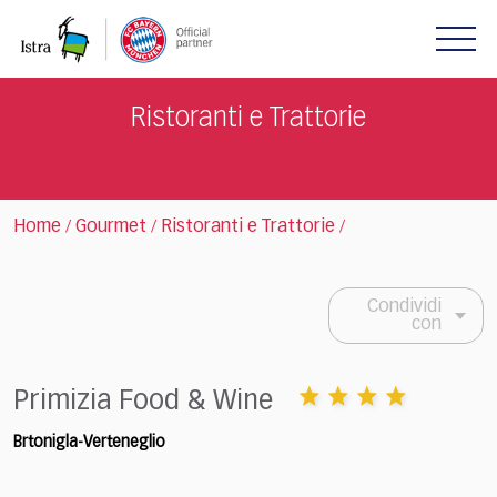
Please
note:
This
website
includes
Ristoranti e Trattorie
an
accessibility
system.
Home
Gourmet
Ristoranti e Trattorie
/
/
/
Condividi
con
Primizia Food & Wine
Brtonigla-Verteneglio