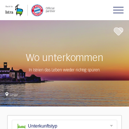
Please
note:
This
website
includes
an
accessibility
system.
Wo unterkommen
In Istrien das Leben wieder richtig spüren.
Vrsar