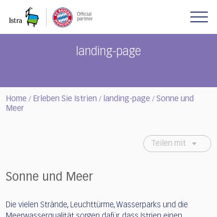
Please
note:
This
website
includes
landing-page
an
accessibility
system.
Home
Erleben Sie Istrien
landing-page
Sonne und
/
/
/
Meer
Teilen mit
Sonne und Meer
Die vielen Strände, Leuchttürme, Wasserparks und die
Meerwasserqualität sorgen dafür, dass Istrien einen