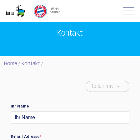
Please
note:
This
website
includes
Kontakt
an
accessibility
system.
Home
Kontakt
/
/
Teilen mit
Ihr Name
E-mail Adresse