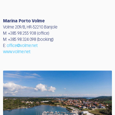
Marina Porto Volme
Volme 209/B, HR-52210 Banjole
M: +385 98 255 938 (office)
M: +385 98 324 098 (booking)
E:
office@volme.net
www.volme.net