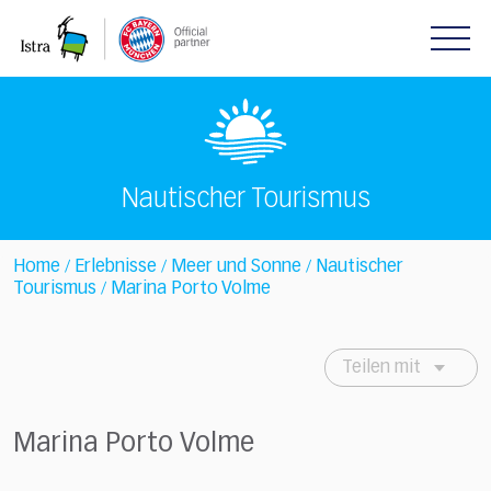
Please
note:
This
website
includes
an
accessibility
system.
Nautischer Tourismus
Home
Erlebnisse
Meer und Sonne
Nautischer
/
/
/
Tourismus
Marina Porto Volme
/
Teilen mit
Marina Porto Volme