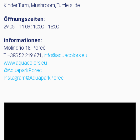
Kinder Turm, Mushroom, Turtle slide
Öffnungszeiten:
29.05. - 11.09.: 10:00 - 18:00
Informationen:
Molindrio 18, Poreč
T. +385 52 219 671,
info@aquacolors.eu
www.aquacolors.eu
@AquaparkPorec
Instagram@AquaparkPorec