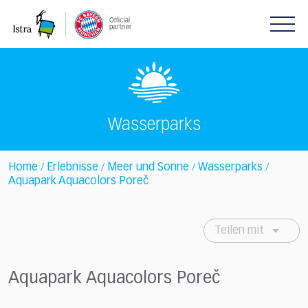
Please
note:
This
website
includes
an
accessibility
system.
Wasserparks
Home
Erlebnisse
Meer und Sonne
Wasserparks
/
/
/
/
Aquapark Aquacolors Poreč
Teilen mit
Aquapark Aquacolors Poreč