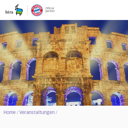
Please
note:
This
website
includes
an
accessibility
system.
Home
Veranstaltungen
/
/