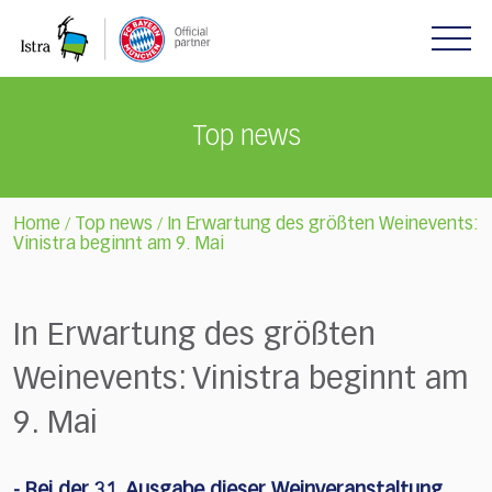
Please
note:
This
website
includes
Top news
an
accessibility
system.
Home
Top news
In Erwartung des größten Weinevents:
/
/
Vinistra beginnt am 9. Mai
In Erwartung des größten
Weinevents: Vinistra beginnt am
9. Mai
- Bei der 31. Ausgabe dieser Weinveranstaltung,