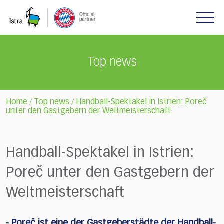
Please
note:
This
website
includes
Top news
an
accessibility
system.
Home
Top news
Handball-Spektakel in Istrien: Poreč
/
/
unter den Gastgebern der Weltmeisterschaft
Handball-Spektakel in Istrien:
Poreč unter den Gastgebern der
Weltmeisterschaft
- Poreč ist eine der Gastgeberstädte der Handball-