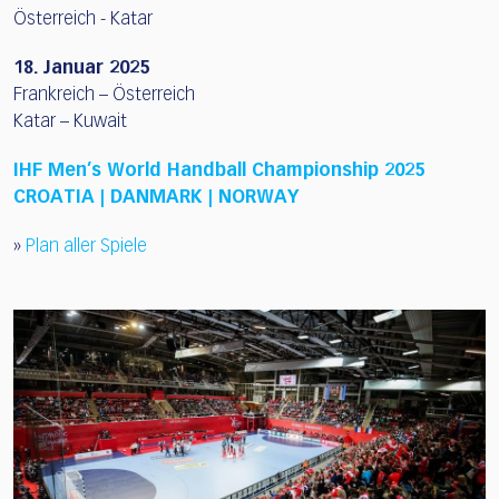
Österreich - Katar
18. Januar 2025
Frankreich – Österreich
Katar – Kuwait
IHF Men’s World Handball Championship 2025
CROATIA | DANMARK | NORWAY
»
Plan aller Spiele