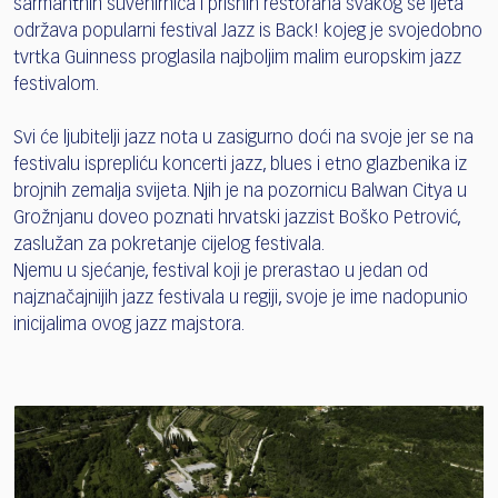
šarmantnih suvenirnica i prisnih restorana svakog se ljeta
održava popularni festival Jazz is Back! kojeg je svojedobno
tvrtka Guinness proglasila najboljim malim europskim jazz
festivalom.
Svi će ljubitelji jazz nota u zasigurno doći na svoje jer se na
festivalu isprepliću koncerti jazz, blues i etno glazbenika iz
brojnih zemalja svijeta. Njih je na pozornicu Balwan Citya u
Grožnjanu doveo poznati hrvatski jazzist Boško Petrović,
zaslužan za pokretanje cijelog festivala.
Njemu u sjećanje, festival koji je prerastao u jedan od
najznačajnijih jazz festivala u regiji, svoje je ime nadopunio
inicijalima ovog jazz majstora.