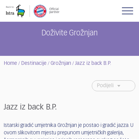
Please
note:
This
website
includes
Doživite Grožnjan
an
accessibility
system.
Home
Destinacije
Grožnjan
Jazz iz back B.P.
/
/
/
Podijeli
Jazz iz back B.P.
Istarski gradić umjetnika Grožnjan je postao i gradić jazza. U
ovom slikovitom mjestu prepunom umjetničkih galerija,