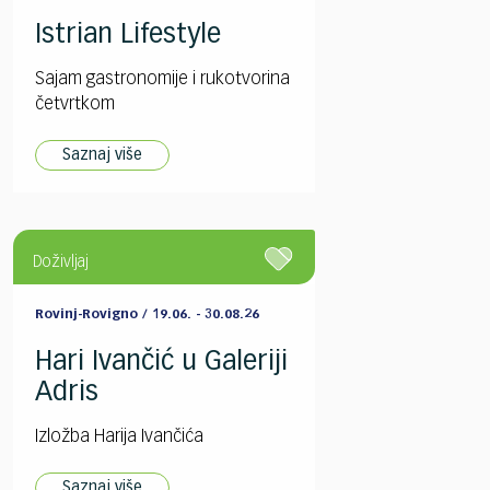
Istrian Lifestyle
Sajam gastronomije i rukotvorina
četvrtkom
Saznaj više
Doživljaj
Rovinj-Rovigno / 19.06. - 30.08.26
Hari Ivančić u Galeriji
Adris
Izložba Harija Ivančića
Saznaj više