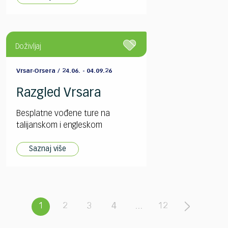
Doživljaj
Vrsar-Orsera / 24.06. - 04.09.26
Razgled Vrsara
Besplatne vođene ture na
talijanskom i engleskom
Saznaj više
1
2
3
4
...
12