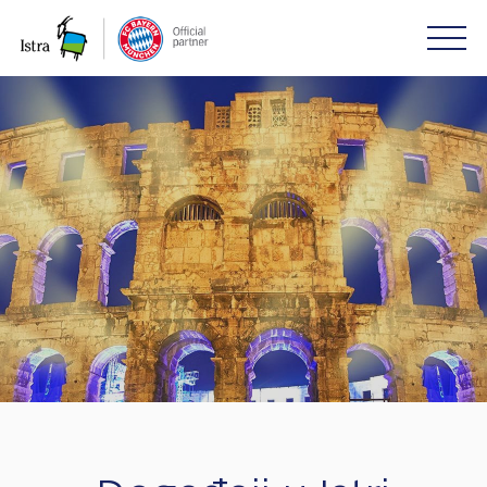
Please
note:
This
website
includes
an
accessibility
system.