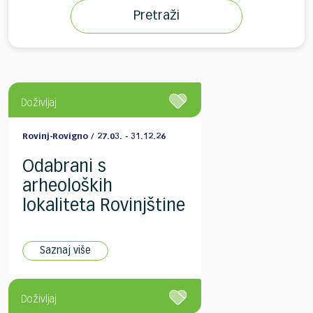
Pretraži
Doživljaj
Rovinj-Rovigno / 27.03. - 31.12.26
Odabrani s
arheoloških
lokaliteta Rovinjštine
Saznaj više
Doživljaj