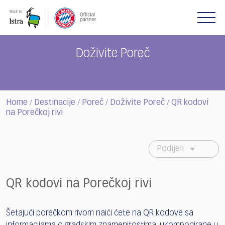
Please
note:
This
website
includes
Doživite Poreč
an
accessibility
system.
Home
Destinacije
Poreč
Doživite Poreč
QR kodovi
/
/
/
/
na Porečkoj rivi
Podijeli
QR kodovi na Porečkoj rivi
Šetajući porečkom rivom naići ćete na QR kodove sa