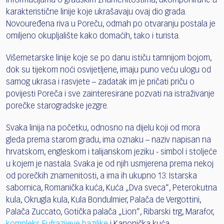
informacijama o gradskim znamenitostima, ukomponirane u
karakteristične linije koje ukrašavaju ovaj dio grada.
Novouređena riva u Poreču, odmah po otvaranju postala je
omiljeno okupljalište kako domaćih, tako i turista.
Višemetarske linije koje se po danu ističu tamnijom bojom,
dok su tijekom noći osvijetljene, imaju puno veću ulogu od
samog ukrasa i rasvjete – zadatak im je pričati priču o
povijesti Poreča i sve zainteresirane pozvati na istraživanje
porečke starogradske jezgre.
Svaka linija na početku, odnosno na dijelu koji od mora
gleda prema starom gradu, ima oznaku – naziv napisan na
hrvatskom, engleskom i talijanskom jeziku - simbol i stoljeće
u kojem je nastala. Svaka je od njih usmjerena prema nekoj
od porečkih znamenitosti, a ima ih ukupno 13: Istarska
sabornica, Romanička kuća, Kuća „Dva sveca“, Peterokutna
kula, Okrugla kula, Kula Bondulmier, Palača de Vergottini,
Palača Zuccato, Gotička palača „Lion“, Ribarski trg, Marafor,