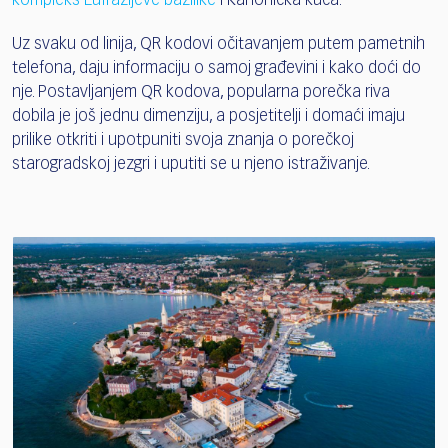
kompleks Eufrazijeve bazilike
i Kanonička kuća.
Uz svaku od linija, QR kodovi očitavanjem putem pametnih
telefona, daju informaciju o samoj građevini i kako doći do
nje. Postavljanjem QR kodova, popularna porečka riva
dobila je još jednu dimenziju, a posjetitelji i domaći imaju
prilike otkriti i upotpuniti svoja znanja o porečkoj
starogradskoj jezgri i uputiti se u njeno istraživanje.