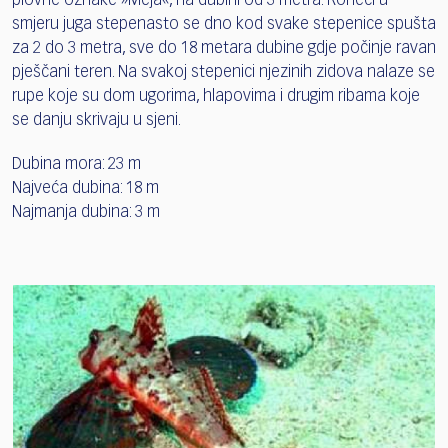
plovne oznake »Meja«, na dubini od 3 metra. Roneći u
smjeru juga stepenasto se dno kod svake stepenice spušta
za 2 do 3 metra, sve do 18 metara dubine gdje počinje ravan
pješčani teren. Na svakoj stepenici njezinih zidova nalaze se
rupe koje su dom ugorima, hlapovima i drugim ribama koje
se danju skrivaju u sjeni.
Dubina mora: 23 m
Najveća dubina: 18 m
Najmanja dubina: 3 m