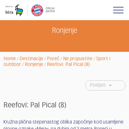
Please
note:
This
website
includes
Ronjenje
an
accessibility
system.
Home
Destinacije
Poreč
Ne propustite
Sport i
/
/
/
/
outdoor
Ronjenje
Reefovi: Pal Pical (8)
/
/
Podijeli
Reefovi: Pal Pical (8)
Kružna pličina stepenastog oblika započinje kod usamljene