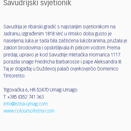
Savudrijski svjetionik
Savudrija je ribarski gradić s najstarijim svjetionikom na
Jadranu, izgrađenim 1818. Već u rimsko doba gusto je
naseljena; luka je tada bila zaštićena lukobranima, pružala je
zaklon brodovima i opskrbljivala ih pitkom vodom. Prema
predaji, upravo je kod Savudrije mletačka mornarica 1117.
porazila snage Friedricha Barbarosse i pape Aleksandra III.
Taj je događaj u Duždevoj palači ovjekovječio Domenico
Tintoretto.
Trgovačka 6, HR-52470 Umag-Umago
T: +385 (0)52 741 363
info@istria-umag.com
www.coloursofistria.com