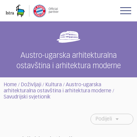
Please
note:
This
website
includes
an
accessibility
system.
Austro-ugarska arhitekturalna
ostavština i arhitektura moderne
Home
Doživljaji
Kultura
Austro-ugarska
/
/
/
arhitekturalna ostavština i arhitektura moderne
/
Savudrijski svjetionik
Podijeli