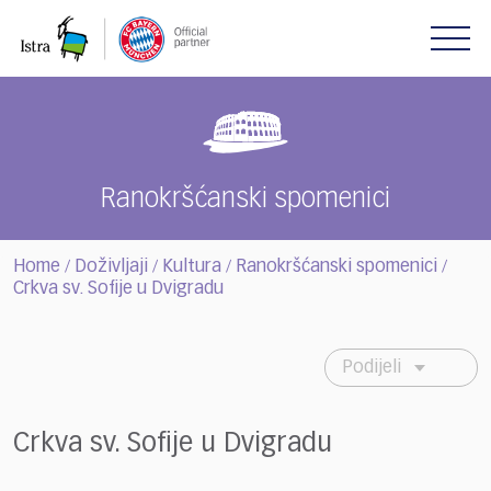
Please
note:
This
website
includes
an
accessibility
system.
Ranokršćanski spomenici
Home
Doživljaji
Kultura
Ranokršćanski spomenici
/
/
/
/
Crkva sv. Sofije u Dvigradu
Podijeli
Crkva sv. Sofije u Dvigradu