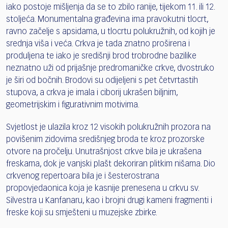
iako postoje mišljenja da se to zbilo ranije, tijekom 11. ili 12.
stoljeća. Monumentalna građevina ima pravokutni tlocrt,
ravno začelje s apsidama, u tlocrtu polukružnih, od kojih je
srednja viša i veća. Crkva je tada znatno proširena i
produljena te iako je središnji brod trobrodne bazilike
neznatno uži od prijašnje predromaničke crkve, dvostruko
je širi od bočnih. Brodovi su odijeljeni s pet četvrtastih
stupova, a crkva je imala i ciborij ukrašen biljnim,
geometrijskim i figurativnim motivima.
Svjetlost je ulazila kroz 12 visokih polukružnih prozora na
povišenim zidovima središnjeg broda te kroz prozorske
otvore na pročelju. Unutrašnjost crkve bila je ukrašena
freskama, dok je vanjski plašt dekoriran plitkim nišama. Dio
crkvenog repertoara bila je i šesterostrana
propovjedaonica koja je kasnije prenesena u crkvu sv.
Silvestra u Kanfanaru, kao i brojni drugi kameni fragmenti i
freske koji su smješteni u muzejske zbirke.