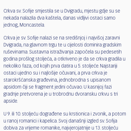
Crkva sv. Sofije smjestila se u Dvigradu, mjestu gdje su se
nekada nalazila dva kaštela, danas vidljivi ostaci samo
jednog, Moncastela.
Crkva je sv. Sofije nalazi se na središnjoj i najvišoj zaravni
Dvigrada, na glavnom trgu te u cijelosti dominira gradskim
ruševinama. Sustavna istraživanja započela su pedesetih
godina prošlog stoljeća, a otkriveno je da se crkva gradila u
nekoliko faza, od kojih prva datira u 5. stoljeće. Najstariji
ostaci ujedno su i najlošije očuvani, a prva crkva je
starokršćanska građevina, jednobrodna s upisanom
apsidom čiji se fragment jedini očuvao. U kasnijoj fazi
gradnje pretvorena je u trobrodnu dvoransku crkvu s tri
apside.
U 9. ili 10. stoljeću dograđene su krstionica i zvonik, a potom
u ranoj romanici i kapelica. Svoj današnji izgled sv. Sofija
dobiva za vrijeme romanike, najvjerojatnije u 13. stoljeću