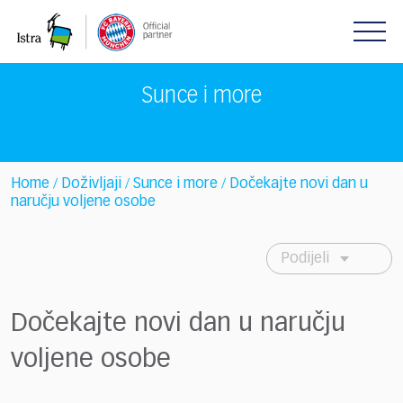
Please
note:
This
website
includes
Sunce i more
an
accessibility
system.
Home
Doživljaji
Sunce i more
Dočekajte novi dan u
/
/
/
naručju voljene osobe
Podijeli
Dočekajte novi dan u naručju
voljene osobe