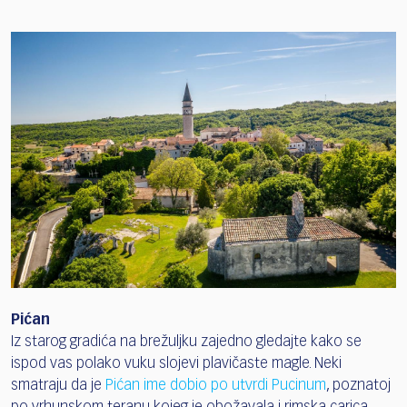
Pićan
Iz starog gradića na brežuljku zajedno gledajte kako se
ispod vas polako vuku slojevi plavičaste magle. Neki
smatraju da je
Pićan ime dobio po utvrdi Pucinum
, poznatoj