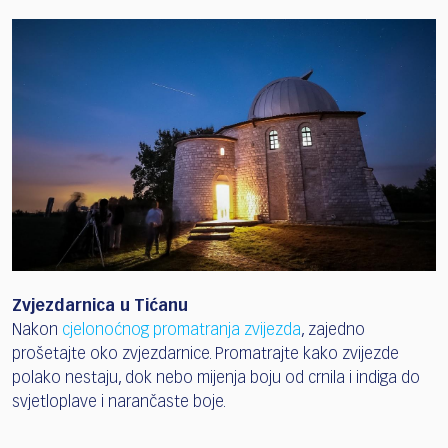
Zvjezdarnica u Tićanu
Nakon
cjelonoćnog promatranja zvijezda
, zajedno
prošetajte oko zvjezdarnice. Promatrajte kako zvijezde
polako nestaju, dok nebo mijenja boju od crnila i indiga do
svjetloplave i narančaste boje.