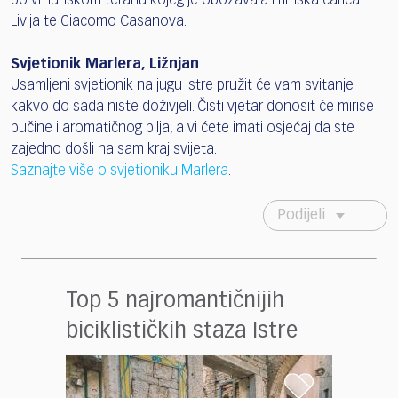
po vrhunskom teranu kojeg je obožavala i rimska carica
Livija te Giacomo Casanova.
Svjetionik Marlera, Ližnjan
Usamljeni svjetionik na jugu Istre pružit će vam svitanje
kakvo do sada niste doživjeli. Čisti vjetar donosit će mirise
pučine i aromatičnog bilja, a vi ćete imati osjećaj da ste
zajedno došli na sam kraj svijeta.
Saznajte više o svjetioniku Marlera
.
Podijeli
Top 5 najromantičnijih
biciklističkih staza Istre