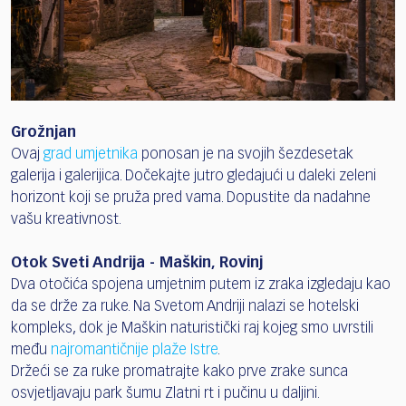
Grožnjan
Ovaj
grad umjetnika
ponosan je na svojih šezdesetak
galerija i galerijica. Dočekajte jutro gledajući u daleki zeleni
horizont koji se pruža pred vama. Dopustite da nadahne
vašu kreativnost.
Otok Sveti Andrija - Maškin, Rovinj
Dva otočića spojena umjetnim putem iz zraka izgledaju kao
da se drže za ruke. Na Svetom Andriji nalazi se hotelski
kompleks, dok je Maškin naturistički raj kojeg smo uvrstili
među
najromantičnije plaže Istre
.
Držeći se za ruke promatrajte kako prve zrake sunca
osvjetljavaju park šumu Zlatni rt i pučinu u daljini.