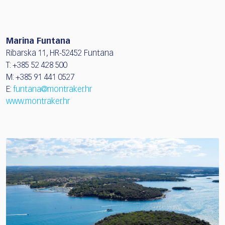
Marina Funtana
Ribarska 11, HR-52452 Funtana
T: +385 52 428 500
M: +385 91 441 0527
E:
funtana@montraker.hr
www.montraker.hr