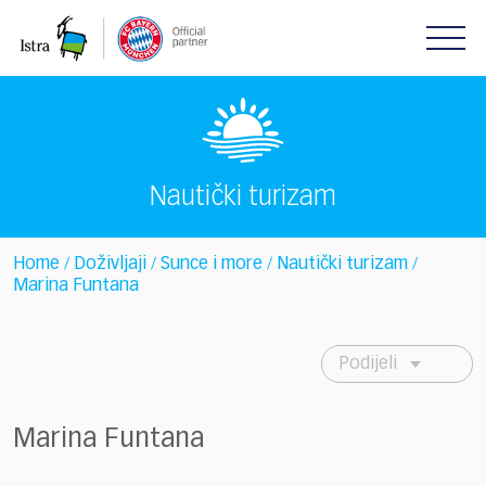
Please
note:
This
website
includes
an
accessibility
system.
Nautički turizam
Home
Doživljaji
Sunce i more
Nautički turizam
/
/
/
/
Marina Funtana
Podijeli
Marina Funtana