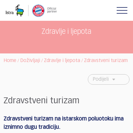
Please
note:
This
website
includes
Zdravlje i ljepota
an
accessibility
system.
Home
Doživljaji
Zdravlje i ljepota
Zdravstveni turizam
/
/
/
Podijeli
Zdravstveni turizam
Zdravstveni turizam na istarskom poluotoku ima
iznimno dugu tradiciju.