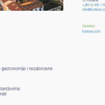
TZ Funtana
+385 52 445 11
info@funtana.
Stranica:
funtana.com
ke gastronomije i nezaboravne
štandovima
mali