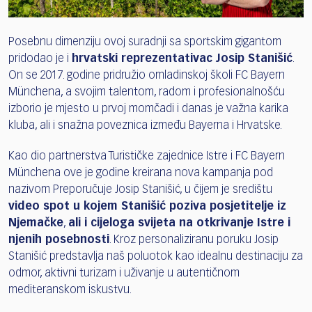
Posebnu dimenziju ovoj suradnji sa sportskim gigantom
pridodao je i
hrvatski reprezentativac Josip Stanišić
.
On se 2017. godine pridružio omladinskoj školi FC Bayern
Münchena, a svojim talentom, radom i profesionalnošću
izborio je mjesto u prvoj momčadi i danas je važna karika
kluba, ali i snažna poveznica između Bayerna i Hrvatske.
Kao dio partnerstva Turističke zajednice Istre i FC Bayern
Münchena ove je godine kreirana nova kampanja pod
nazivom Preporučuje Josip Stanišić, u čijem je središtu
video spot u kojem Stanišić poziva posjetitelje iz
Njemačke
,
ali i cijeloga svijeta na otkrivanje Istre i
njenih posebnosti
. Kroz personaliziranu poruku Josip
Stanišić predstavlja naš poluotok kao idealnu destinaciju za
odmor, aktivni turizam i uživanje u autentičnom
mediteranskom iskustvu.