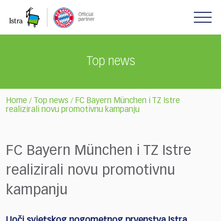
Please
note:
This
website
includes
Top news
an
accessibility
system.
Home
Top news
FC Bayern München i TZ Istre
/
/
realizirali novu promotivnu kampanju
FC Bayern München i TZ Istre
realizirali novu promotivnu
kampanju
Uoči svjetskog nogometnog prvenstva Istra