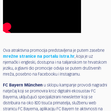
Ova atraktivna promocija predstavljena je putem zasebne
mrežne stranice na portalu Istra.hr
, koja je uz
njemački i engleski, dostupna i na talijanskom te hrvatskom
jeziku, a glavni dio promocije odvija se putem društvenih
mreža, posebno na Facebooku i Instagramu.
FC Bayern München
u sklopu kampanje provodi nagradni
natječaj koji se promovira kroz digitalni ekosustav FC
Bayerna, uključujući specijalizirani newsletter koji se
distribuira na oko 820 tisuća primatelja, službenu web
stranicu FC Bayerna, aplikaciju FC Bayern te aktivnosti na