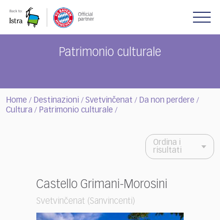
Please
note:
This
website
includes
Patrimonio culturale
an
accessibility
system.
Home
Destinazioni
Svetvinčenat
Da non perdere
/
/
/
/
Cultura
Patrimonio culturale
/
/
Ordina i
risultati
Castello Grimani-Morosini
Svetvinčenat (Sanvincenti)