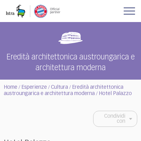
Please
note:
This
website
includes
an
accessibility
system.
Eredità architettonica austroungarica e
architettura moderna
Home
Esperienze
Cultura
Eredità architettonica
/
/
/
austroungarica e architettura moderna
Hotel Palazzo
/
Condividi
con