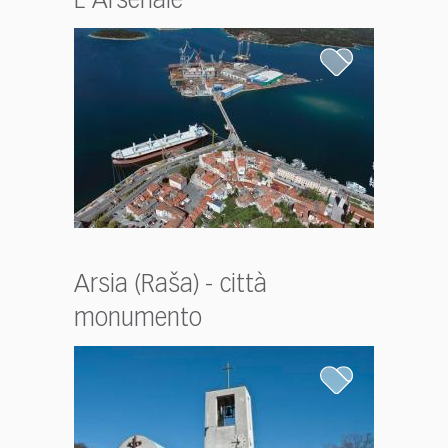
L'Arsenale
Arsia (Raša) - città
monumento