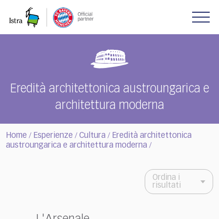
Please
note:
This
website
includes
an
accessibility
system.
Eredità architettonica austroungarica e
architettura moderna
Home
Esperienze
Cultura
Eredità architettonica
/
/
/
austroungarica e architettura moderna
/
Ordina i
risultati