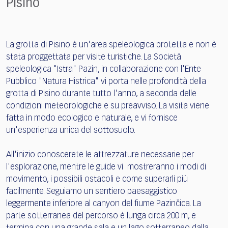
Pisino
La grotta di Pisino è un'area speleologica protetta e non è
stata proggettata per visite turistiche. La Società
speleologica "Istra" Pazin, in collaborazione con l'Ente
Pubblico "Natura Histrica" vi porta nelle profondità della
grotta di Pisino durante tutto l'anno, a seconda delle
condizioni meteorologiche e su preavviso. La visita viene
fatta in modo ecologico e naturale, e vi fornisce
un'esperienza unica del sottosuolo.
All'inizio conoscerete le attrezzature necessarie per
l'esplorazione, mentre le guide vi mostreranno i modi di
movimento, i possibili ostacoli e come superarli più
facilmente. Seguiamo un sentiero paesaggistico
leggermente inferiore al canyon del fiume Pazinčica. La
parte sotterranea del percorso è lunga circa 200 m, e