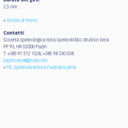
Durata del giro:
2,5 ore
»
Grotta di Pisino
Contatti:
Società speleologica Istra-Speleološko društvo Istra
PP 93, HR-52000 Pazin
T: +385 91 512 1528, +385 98 330 038
pazincave@gmail.com
»
FB_Speleoavantura Pazinska jama