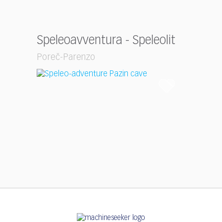
Speleoavventura - Speleolit
Poreč-Parenzo