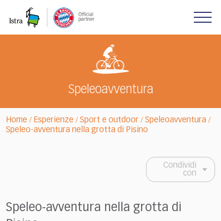
Please
note:
This
website
includes
an
accessibility
system.
Speleoavventura
Home
Esperienze
Sport e outdoor
Speleoavventura
/
/
/
/
Speleo-avventura nella grotta di Pisino
Condividi
con
Speleo-avventura nella grotta di