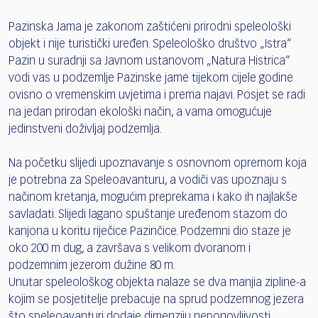
Pazinska Jama je zakonom zaštićeni prirodni speleološki
objekt i nije turistički uređen. Speleološko društvo „Istra“
Pazin u suradnji sa Javnom ustanovom „Natura Histrica“
vodi vas u podzemlje Pazinske jame tijekom cijele godine
ovisno o vremenskim uvjetima i prema najavi. Posjet se radi
na jedan prirodan ekološki način, a vama omogućuje
jedinstveni doživljaj podzemlja.
Na početku slijedi upoznavanje s osnovnom opremom koja
je potrebna za Speleoavanturu, a vodiči vas upoznaju s
načinom kretanja, mogućim preprekama i kako ih najlakše
savladati. Slijedi lagano spuštanje uređenom stazom do
kanjona u koritu riječice Pazinčice. Podzemni dio staze je
oko 200 m dug, a završava s velikom dvoranom i
podzemnim jezerom dužine 80 m.
Unutar speleološkog objekta nalaze se dva manjia zipline-a
kojim se posjetitelje prebacuje na sprud podzemnog jezera
što speleoavanturi dodaje dimenziju neponovljivosti.