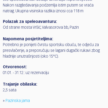
Nakon razgledavanja podzemlja istim putem se vraća
natrag. Ukupna visinska razlika iznosi cca 118 m
Polazak za speleoavanturu:
Od strane mosta Vršić, Valvasorova bb, Pazin
Napomena posjetiteljima:
Potrebno je ponijeti čvrstu sportsku obuću, te odjeću za
presvlačenje, a preporučuju se lagani dugački rukavi zbog
hladnije unutrašnjosti (oko 15°C).
Otvorenost:
01.01. - 31.12.: uz rezervaciju
Trajanje obilaska:
2,5 sata
»
Pazinska jama