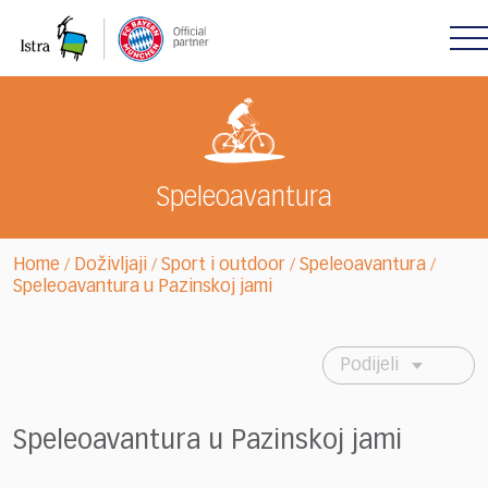
Please
note:
This
website
includes
an
accessibility
system.
Speleoavantura
Home
Doživljaji
Sport i outdoor
Speleoavantura
/
/
/
/
Speleoavantura u Pazinskoj jami
Podijeli
Speleoavantura u Pazinskoj jami