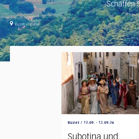
Schaffen S
Buzet i Ćićarija
Experience
Buzet / 12.09. - 13.09.26
Subotina und