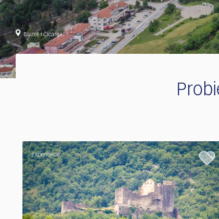
Buzet i Ćićarija
Probi
Experience