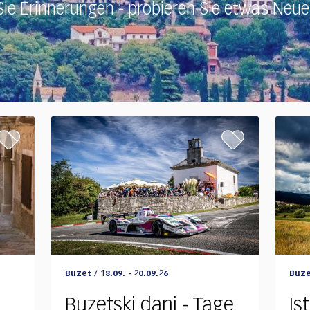
ie Erinnerungen - probieren Sie etwas Neues
Experience
Exper
Buzet / 18.09. - 20.09.26
Buzet
Buzetski dani - Tage
Is