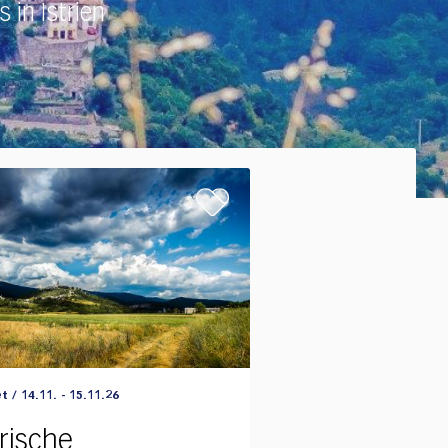
 in Istrien
ience
 / 14.11. - 15.11.26
trische