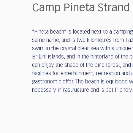
who
Camp Pineta Strand
are
using
a
screen
“Pineta beach” is located next to a camping 
reader;
same name, and is two kilometres from Fa
Press
Control-
swim in the crystal clear sea with a unique 
F10
Brijuni Islands, and in the hinterland of the
to
can enjoy the shade of the pine forest, an
open
facilities for entertainment, recreation and 
an
gastronomic offer. The beach is equipped w
accessibility
menu.
necessary infrastructure and is pet friendly