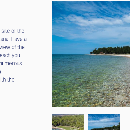
site of the
žana. Have a
view of the
 beach you
d numerous
a
ith the
.