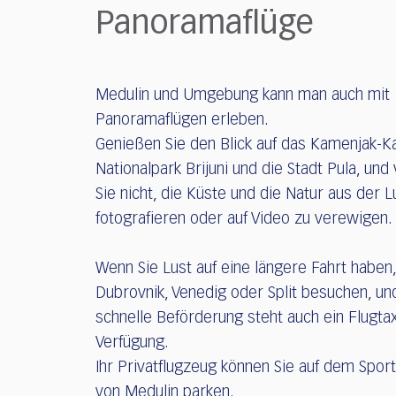
who
Panoramaflüge
are
using
a
screen
Medulin und Umgebung kann man auch mit
reader;
Panoramaflügen erleben.
Press
Control-
Genießen Sie den Blick auf das Kamenjak-K
F10
Nationalpark Brijuni und die Stadt Pula, un
to
Sie nicht, die Küste und die Natur aus der L
open
fotografieren oder auf Video zu verewigen.
an
accessibility
menu.
Wenn Sie Lust auf eine längere Fahrt haben
Dubrovnik, Venedig oder Split besuchen, und
schnelle Beförderung steht auch ein Flugtax
Verfügung.
Ihr Privatflugzeug können Sie auf dem Sport
von Medulin parken.