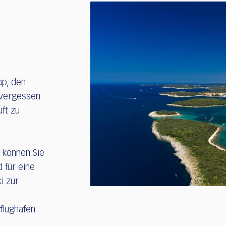
ap, den
d vergessen
uft zu
, können Sie
 für eine
i zur
flughafen