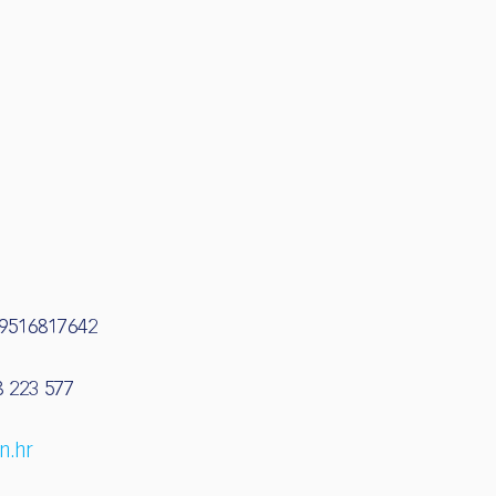
89516817642
8 223 577
n.hr