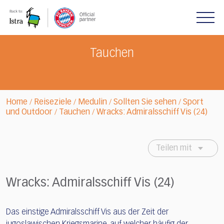
Please
note:
This
website
includes
Tauchen
an
accessibility
system.
Home
Reiseziele
Medulin
Sollten Sie sehen
Sport
/
/
/
/
und Outdoor
Tauchen
Wracks: Admiralsschiff Vis (24)
/
/
Teilen mit
Wracks: Admiralsschiff Vis (24)
Das einstige Admiralsschiff Vis aus der Zeit der