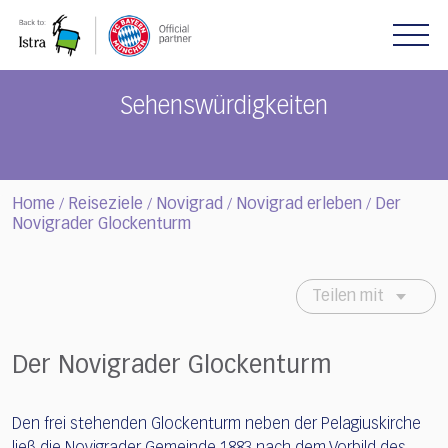
Please
note:
This
website
includes
Sehenswürdigkeiten
an
accessibility
system.
Home
Reiseziele
Novigrad
Novigrad erleben
Der
/
/
/
/
Novigrader Glockenturm
Teilen mit
Der Novigrader Glockenturm
Den frei stehenden Glockenturm neben der Pelagiuskirche