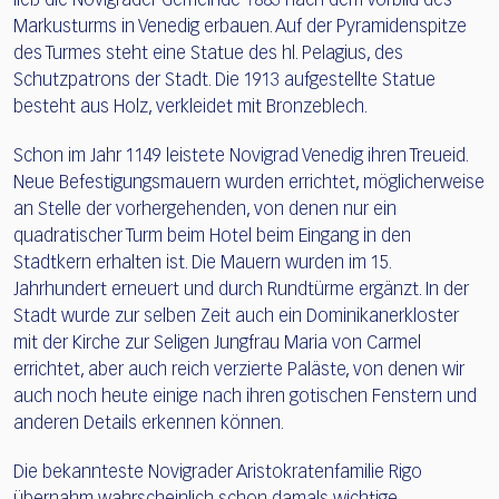
ließ die Novigrader Gemeinde 1883 nach dem Vorbild des
Markusturms in Venedig erbauen. Auf der Pyramidenspitze
des Turmes steht eine Statue des hl. Pelagius, des
Schutzpatrons der Stadt. Die 1913 aufgestellte Statue
besteht aus Holz, verkleidet mit Bronzeblech.
Schon im Jahr 1149 leistete Novigrad Venedig ihren Treueid.
Neue Befestigungsmauern wurden errichtet, möglicherweise
an Stelle der vorhergehenden, von denen nur ein
quadratischer Turm beim Hotel beim Eingang in den
Stadtkern erhalten ist. Die Mauern wurden im 15.
Jahrhundert erneuert und durch Rundtürme ergänzt. In der
Stadt wurde zur selben Zeit auch ein Dominikanerkloster
mit der Kirche zur Seligen Jungfrau Maria von Carmel
errichtet, aber auch reich verzierte Paläste, von denen wir
auch noch heute einige nach ihren gotischen Fenstern und
anderen Details erkennen können.
Die bekannteste Novigrader Aristokratenfamilie Rigo