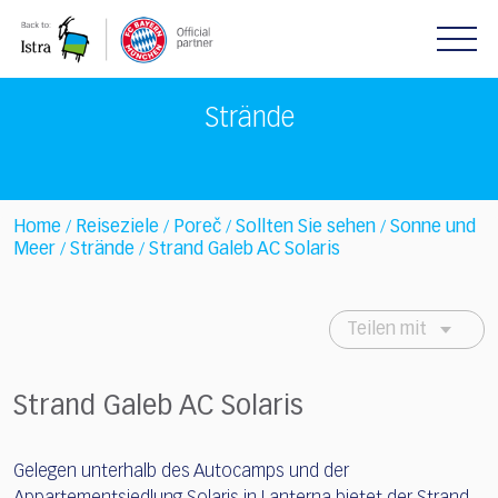
Please
note:
This
website
includes
Strände
an
accessibility
system.
Home
Reiseziele
Poreč
Sollten Sie sehen
Sonne und
/
/
/
/
Meer
Strände
Strand Galeb AC Solaris
/
/
Teilen mit
Strand Galeb AC Solaris
Gelegen unterhalb des Autocamps und der