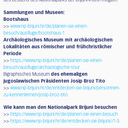
des Besuchs des Nationalparks der Brijuni-Inseln möglich
.
Sammlungen und Museen:
Bootshaus
>>
www.np-brijuni.hr/de/planen-sie-einen-
besuch/ausfluge/bootshaus-1
Archäologisches Museum mit archäologischen
Lokalitäten aus römischer und frühchristlicher
Periode
>>
https://www.np-brijuni.hr/de/planen-sie-einen-
besuch/ausfluge/archaologische-tour
Bigraphisches Museum
des
ehemaligen
jugoslawischen Präsidenten Josip Broz Tito
>>
www.np-brijuni.hr/de/entdecken-sie-brijuni/personnen-
zu-kennenlernen/josip-broz-tito
Wie kann man den Nationalpark Brijuni besuchen
:
>>
https://www.np-brijuni.hr/de/planen-sie-einen-besuch
>>
https://www.np-brijuni.hr/de/entdecken-sie-brijuni//1-5