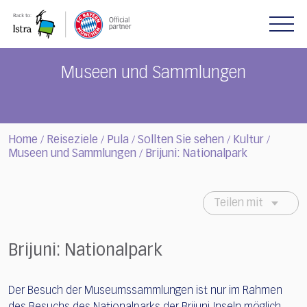
Please
note:
This
website
includes
Museen und Sammlungen
an
accessibility
system.
Home
Reiseziele
Pula
Sollten Sie sehen
Kultur
/
/
/
/
/
Museen und Sammlungen
Brijuni: Nationalpark
/
Teilen mit
Brijuni: Nationalpark
Der Besuch der Museumssammlungen ist nur im Rahmen