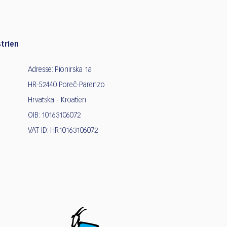
trien
Adresse: Pionirska 1a
HR-52440 Poreč-Parenzo
Hrvatska - Kroatien
OIB: 10163106072
VAT ID: HR10163106072