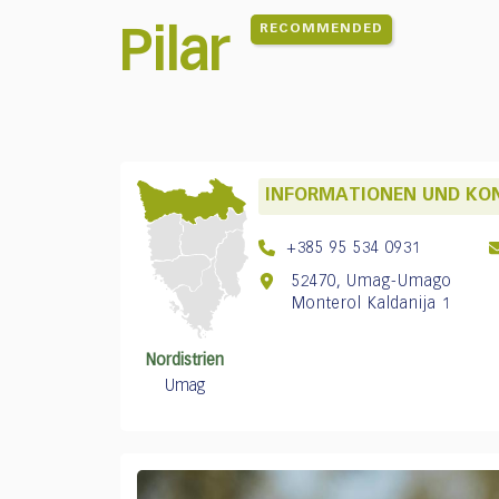
who
are
RECOMMENDED
Pilar
using
a
screen
reader;
Press
Control-
INFORMATIONEN UND KO
F10
to
+385 95 534 0931
open
an
52470, Umag-Umago
Monterol Kaldanija 1
accessibility
menu.
Nordistrien
Umag