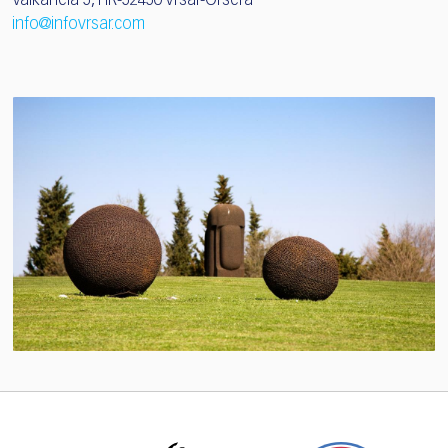
Valkanela 5, HR-52450 Vrsar-Orsera
info@infovrsar.com