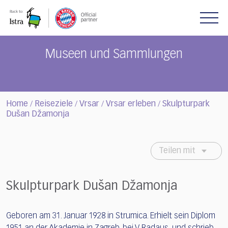
Please
note:
This
website
includes
Museen und Sammlungen
an
accessibility
system.
Home
Reiseziele
Vrsar
Vrsar erleben
Skulpturpark
/
/
/
/
Dušan Džamonja
Teilen mit
Skulpturpark Dušan Džamonja
Geboren am 31. Januar 1928 in Strumica. Erhielt sein Diplom